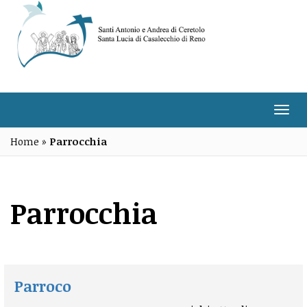
Salta
al
contenuto
Togg
navi
Home
»
Parrocchia
Parrocchia
Parroco